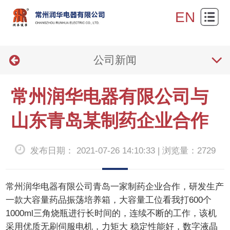
网
EN
站
关
首
公司新闻
于
产
页
我
品
新
常州润华电器有限公司与
们
展
闻
产
山东青岛某制药企业合作
示
资
品
技
发布日期： 2021-07-26 14:10:33 | 浏览量：2729
讯
报
术
联
价
支
系
常州润华电器有限公司青岛一家制药企业合作，研发生产
持
一款大容量药品振荡培养箱，大容量工位看我打600个
我
1000ml三角烧瓶进行长时间的，连续不断的工作，该机
们
采用优质无刷伺服电机，力矩大 稳定性能好，数字液晶