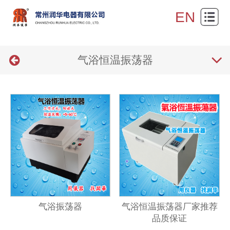
网
EN
站
关
首
气浴恒温振荡器
于
产
页
我
品
新
们
展
闻
产
示
资
品
技
讯
报
术
联
价
支
系
持
我
气浴振荡器
气浴恒温振荡器厂家推荐
品质保证
们