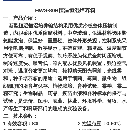
HWS-80H恒温恒湿培养箱
一、
产品介绍：
新型
恒温恒湿培养箱
结构采用优质冷板整体压模制
造，内胆采用优质防腐材料，中空玻璃，保温材料选用聚
氨酯发泡、保温好、重量轻、整体外形美观，控制系统采
用微电脑控制、数字显示，准确直观、精度高、温度调节
方便可靠，有便于观察。制冷系统为优质全封闭压缩机。
制冷速度快、噪音低，箱内配以优质风机装置，强迫空气
对流，温度分布更加均匀。模拟晴天阳光照射，光线柔
和，种子培养箱的用途：适用于细菌、霉菌、微生物、组
织细胞的培育与保存、植物栽培、育种试验、霉学、霉工
程研究；生物制品、药品、疫苗血液和各种标本的保存与
试验，是遗传、医学、农业、林业、环境科学、畜牧、水
产等生产和科研部门的理想的实验设备。
二、技术参数：
1.有效容积：
80
L
2.控温范围：
0
-60
℃