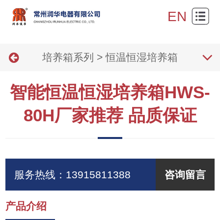
网
EN
站
关
首
培养箱系列
>
恒温恒湿培养箱
于
产
页
我
品
新
智能恒温恒湿培养箱HWS-
们
展
闻
产
80H厂家推荐 品质保证
示
资
品
技
讯
报
术
联
价
支
系
服务热线：
13915811388
咨询留言
持
我
产品介绍
们