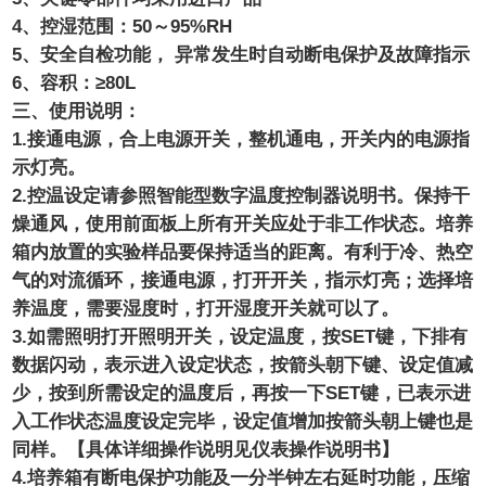
4
、控湿范围：
50
～
9
5
%RH
5
、安全自检功能，
异常发生时自动断电保护及故障指示
6
、容积：
≥
80
L
三、使用说明：
1.接通电源，合上电源开关，整机通电，开关内的电源指
示灯亮。
2.控温设定请参照智能型数字温度控制器说明书。保持干
燥通风，使用前面板上所有开关应处于非工作状态。培养
箱内放置的实验样品要保持适当的距离。有利于冷、热空
气的对流循环，接通电源，打开开关，指示灯亮；选择培
养温度，需要湿度时，打开湿度开关就可以了。
3.如需照明打开照明开关，设定温度，按SET键，下排有
数据闪动，表示进入设定状态，按箭头朝下键、设定值减
少，按到所需设定的温度后，再按一下SET键，已表示进
入工作状态温度设定完毕，设定值增加按箭头朝上键也是
同样。【具体详细操作说明见仪表操作说明书】
4.培养箱有断电保护功能及一分半钟左右延时功能，压缩