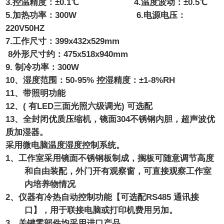
3.控温精度：±0.
1℃
4.温度波动：±0.
5℃
5.加热功率：300W
6.电源电压：
220V50HZ
7.工作尺寸：
399
x
432
x
529
mm
8外形尺寸
约：
475
x
518
x
940
mm
9.
制冷功率
：
300W
10、
湿度范围：
50
-95%
控湿精度：
±
1-8%RH
11、
带照明功能
12、
( 有LED三面光照六级调光) 可选配
13、
全封闭优质压缩机，镜面
304不锈钢内胆，超声波优
质加湿器。
采用微电脑温度湿度控制系统。
1、工作室采用镜面不锈钢板制成，搁板可随意调节高度
和自由装配，外门开有观察窗，可直接观察工作室
内培养物情况
2
、仪器有冷热自动控制功能
【可选配
RS485 通讯接
口
】
，用于联接电脑或打印机
费用另加。
3
、关键零部件均采用进口产品