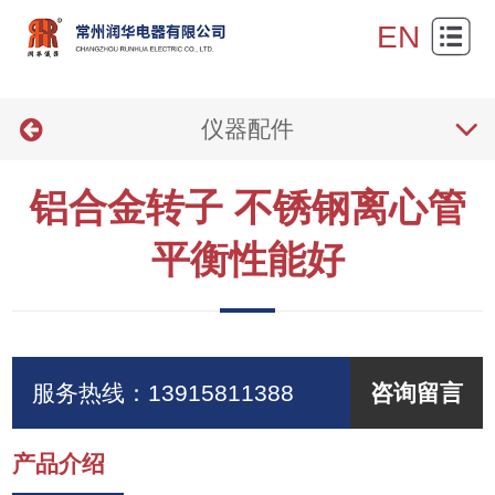
网
EN
站
关
首
仪器配件
于
产
页
我
品
新
铝合金转子 不锈钢离心管
们
展
闻
产
平衡性能好
示
资
品
技
讯
报
术
联
价
支
系
服务热线：
13915811388
咨询留言
持
我
产品介绍
们